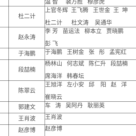
温 智 裴万胜 穆彦虎
上官冬辉 王飞腾 王世金
王 坤
杜二计
杜二计 杜文涛 吴通华
李 芳 苗运法 柳本立 贾晓鹏
赵永涛
彭 飞
于海鹏 王树金 张 彤 孟宪红
于海鹏
杨林山 何志斌 陈仁升 段喆楠
段喆楠
席海洋 韩春坛
王旭洋 左小安 邱 阳 赵 洋
陈翠云
崔晓云
车 涛 吴阿丹 耿丽英
郭建文
王肖波
王肖波
赵彦博
赵彦博