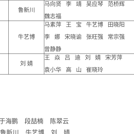
马向贤 李 靖 吴应琴 范桥辉
鲁新川
魏志福
马素萍 王 宝 牛艺博 田晓阳
牛艺博
李 娜 宋晓谕 张旺强 常宗强
曾静静
王 焱 吕 迪 刘 婧 宋芳萍
刘 婧
袁小华 高 山 崔晓玲
于海鹏 段喆楠 陈翠云
新川 牛艺博 刘 婧