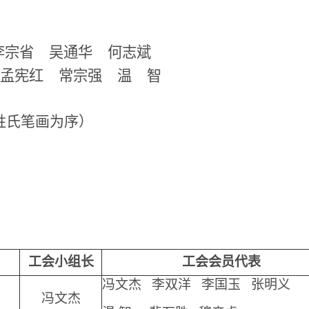
李宗省 吴通华 何
志斌
孟宪红 常宗强 温 智
姓氏笔画为序）
工会小组长
工会会员代表
冯文杰 李双洋 李国玉 张明义
冯文杰