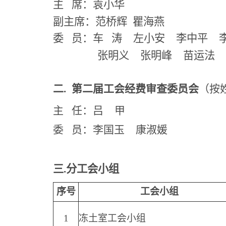
主 席：袁小华
副主席：范桥辉 瞿海燕
委 员：车 涛 左小安 李中平 
张明义 张明峰 苗运法
二. 第二届
工会经费审查委员会
（按
主 任：吕 甲
委 员：李国玉 康淑媛
三.分工会小组
序号
工会小组
1
冻土室工会小组