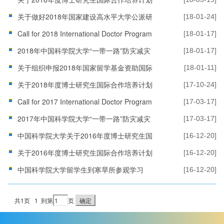
Fraunhofer项目选派工作有关事项的通知
关于做好2018年国家建设高水平大学公派研
[18-01-24]
究生项目选派工作的通知
Call for 2018 International Doctor Program
[18-01-17]
in “The Belt and Road Initiative” Disaster
2018年中国科学院大学“一带一路”防灾减灾
[18-01-17]
Risk Reduction
博士留学生招生简章
关于组织申报2018年国家留学基金资助国际
[18-01-11]
组织实习项目的通知
关于2018年度博士研究生国际合作培养计划
[17-10-24]
DAAD项目选派工作有关事项的通知
Call for 2017 International Doctor Program
[17-03-17]
in “The Belt and Road Initiative”Disaster
2017年中国科学院大学“一带一路”防灾减灾
[17-03-17]
Risk Reduction
博士留学生招生简章
中国科学院大学关于2016年度博士研究生国
[16-12-20]
际合作培养计划选派工作有关事项的通知
关于2016年度博士研究生国际合作培养计划
[16-12-20]
Fraunhofer项目选派工作有关事项的通知
中国科学院大学留学生到寒旱所参观学习
[16-12-20]
共1页
1
到第
页