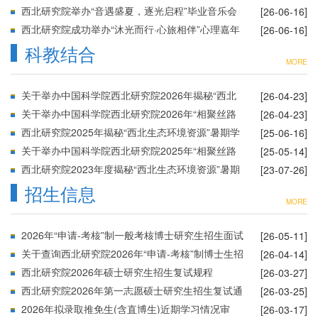
圆满落幕
西北研究院举办“音遇盛夏，逐光启程”毕业音乐会
[26-06-16]
西北研究院成功举办“沐光而行·心旅相伴”心理嘉年
[26-06-16]
华活动
科教结合
MORE
关于举办中国科学院西北研究院2026年揭秘“西北
[26-04-23]
生态环境资源”暑期学校的通知
关于举办中国科学院西北研究院2026年“相聚丝路
[26-04-23]
兰州 共筑科学梦想”优秀大学生夏令营的通知
西北研究院2025年揭秘“西北生态环境资源”暑期学
[25-06-16]
校公告
关于举办中国科学院西北研究院2025年“相聚丝路
[25-05-14]
兰州 共筑科学梦想”优秀大学生夏令营的通知
西北研究院2023年度揭秘“西北生态环境资源”暑期
[23-07-26]
学校圆满结营
招生信息
MORE
2026年“申请-考核”制一般考核博士研究生招生面试
[26-05-11]
通知
关于查询西北研究院2026年“申请-考核”制博士生招
[26-04-14]
生一般考核笔试成绩的通知
西北研究院2026年硕士研究生招生复试规程
[26-03-27]
西北研究院2026年第一志愿硕士研究生招生复试通
[26-03-25]
知
2026年拟录取推免生(含直博生)近期学习情况审
[26-03-17]