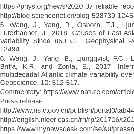
https://phys.org/news/2020-07-reliable-rec
http://blog.sciencenet.cn/blog-528739-1245
5. Wang, J., Yang, B., Osborn, T.J., Lju
Luterbacher, J., 2018. Causes of East As
Variability Since 850 CE. Geophysical R
13494.
6. Wang, J., Yang, B., Ljungqvist, F.C., L
Briffa, K.R. and Zorita, E., 2017. Inter
multidecadal Atlantic climate variability ov
Geoscience, 10: 512-517.
Commentary: https://www.nature.com/artic
Press release:
http://www.nsfc.gov.cn/publish/portal0/tab4
http://english.nieer.cas.cn/rh/rp/201706/t
https://www.mynewsdesk.com/se/su/pressrel