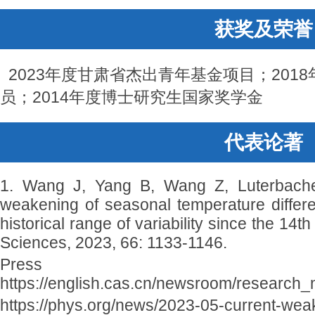
获奖及荣誉
2023年度甘肃省杰出青年基金项目；201
员；2014年度博士研究生国家奖学金
代表论著
1. Wang J, Yang B, Wang Z, Luterbacher
weakening of seasonal temperature differ
historical range of variability since the 14
Sciences, 2023, 66: 1133-1146.
Press re
https://english.cas.cn/newsroom/research
https://phys.org/news/2023-05-current-wea