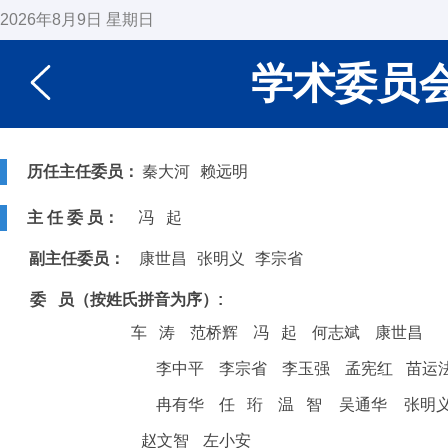
2026年8月9日 星期日
学术委员
历任主任委员：
秦大河
赖远明
主 任 委 员：
冯 起
副主任委员：
康世昌
张明义
李宗省
委 员（按姓氏拼音为序）:
车 涛
范桥辉
冯 起
何志斌
康世昌
李中平
李宗省
李玉强
孟宪红
苗运
冉有华
任 珩
温 智
吴通华
张明
赵文智
左小安